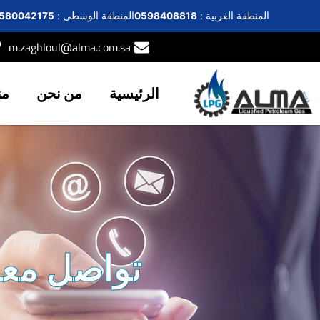
المنطقة الغربية :
0598408818
المنطقة الوسطى :
580042175
m.zaghloul@alma.com.sa
الرئيسية
من نحن
من
تواصل معنا