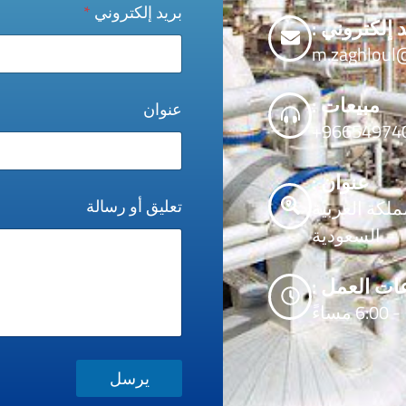
بريد إلكتروني
*
د إلكتروني :
m.zaghloul
مبيعات :
عنوان
966549740
عنوان :
تعليق أو رسالة
ملكة العربية
السعودية
ات العمل :
يرسل