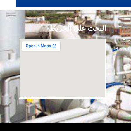
البحث على الخريطة
7079
Maseef 