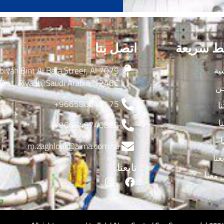
ط سريعة
اتصل بنا
ية
 Dhabiyah Bint Al Bara Streer, Al
Dist, Riyadh, Saudi Arabia, 12466
ن
966580042175+
ا
ا
966549740888+
ا
m.zaghloul@alma.com.sa
نا
تابعنا:
 معنا