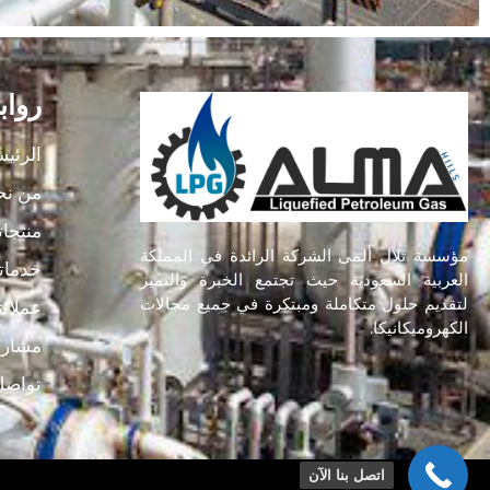
رواب
الرئيس
من نح
منتجاتن
مؤسسة تلال ألمى الشركة الرائدة في المملكة
خدماتن
العربية السعودية حيث تجتمع الخبرة والتميز
لتقديم حلول متكاملة ومبتكرة في جميع مجالات
عملائن
الكهروميكانيكا.
مشاريع
تواصل
اتصل بنا الآن