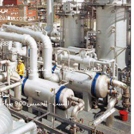
بري
@alma.com.sa
888+
ظبية بنت البراء - حي المصيف - الرياض الم
ساع
السبت - الخميس 9:00 صباحًا - 6:00 مساءً