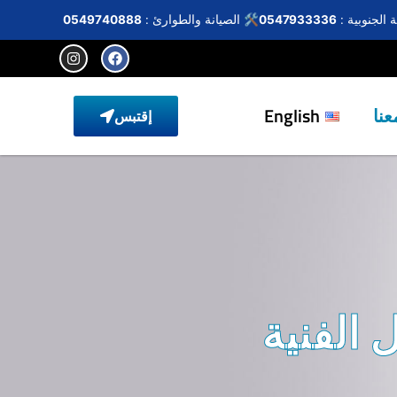
 الجنوبية :
0547933336
🛠️ الصيانة والطوارئ :
0549740888
نا
English
إقتبس
 الفنية