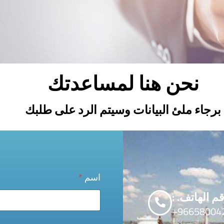
نحن هنا لمساعدتك
برجاء ملئ البيانات وسيتم الرد على طلبك
اسم
*
م الهاتف. :
966580042