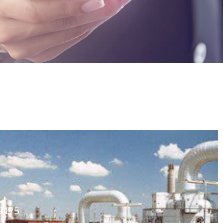
رق
175+