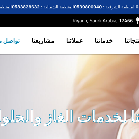
0
المنطقة الشرقية :
0539800940
المنطقة الشمالية :
0583828632
المنطقة
Riyadh, Saudi Arabia, 12466
تجاتنا
خدماتنا
عملائنا
مشاريعنا
تواصل مع
 لخدمات الغاز والحلول