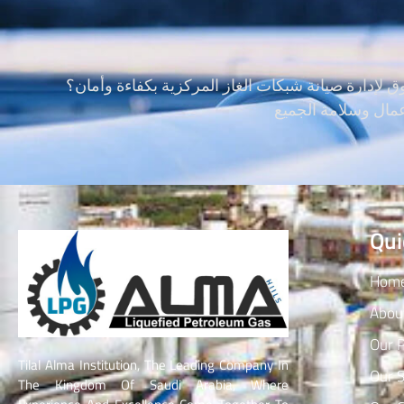
إدارة صيانة شبكات الغاز المركزية بكفاءة وأمان؟
Qui
Hom
Abou
Our 
Tilal Alma Institution, The Leading Company In
Our S
The Kingdom Of Saudi Arabia, Where