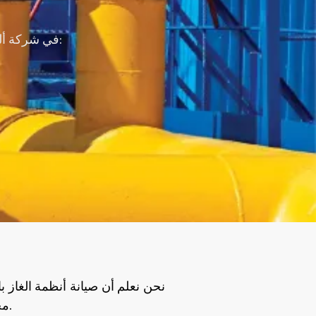
في شركة ألما، نمتلك فريقًا من المهندسين والفنيين المعتمدين ذوي الخبرة الواسعة في صيانة شبكات الغاز المركزية، ويشمل نطاق خدماتنا:
نحن نعلم أن صيانة أنظمة الغاز
مخاطر. كما نقوم بتوثيق جميع عمليات الفحص والصيانة، لضمان الشفافية وتوفير سجل تقني كامل يمكن الرجوع إليه عند الحاجة.