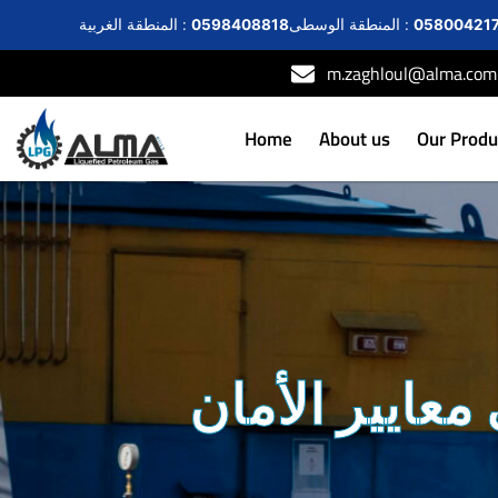
05800421
المنطقة الوسطى :
0598408818
المنطقة الغربية :
m.zaghloul@alma.com
Home
About us
Our Produ
معايير الأمان