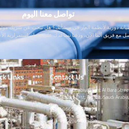
تواصل معنا اليوم
ة دورية لأنظمة الغاز في منشأتك؟ هل تبحث عن شريك موثوق ل
ck Links
Contact Us
e
7079 Dhabiyah Bint Al Bara Streer
Maseef Dist, Riyadh, Saudi Arabi
t Us
+966580042175
Products
ervices
+966549740888