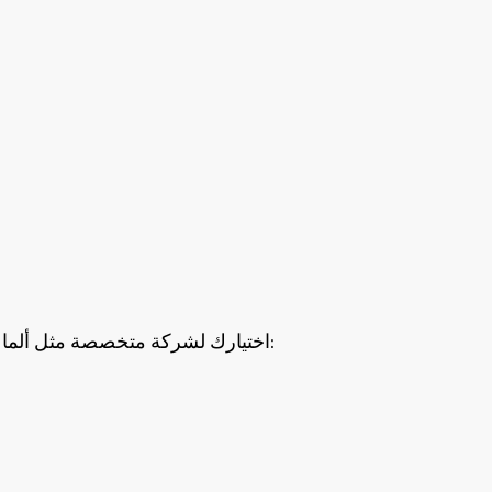
اختيارك لشركة متخصصة مثل ألما في مجال صيانة شبكات الغاز المركزية يعني أنك ستستفيد من: