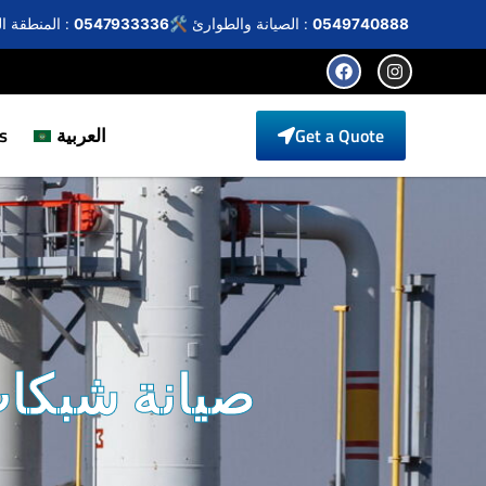
0549740888
🛠️ الصيانة والطوارئ :
0547933336
المنطقة الجنوبية :
العربية
s
Get a Quote
صيانة شبكات 