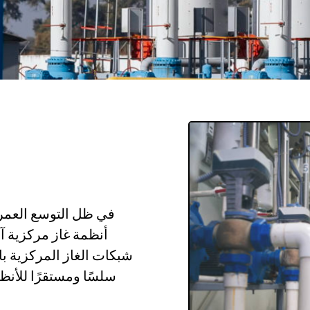
في ظل التوسع العمران
أنظمة غاز مركزية آم
شبكات الغاز المركزية باح
سلسًا ومستقرًا للأنظ