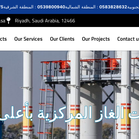
0583828632
المنطقة الشمالية :
0539800940
المنطقة الشرقية :
75
.sa
Riyadh, Saudi Arabia, 12466
cts
Our Services
Our Clients
Our Projects
Contact u
الغاز المركزية بأعلى 