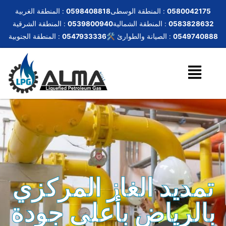
0580042175
المنطقة الوسطى :
0598408818
المنطقة الغربية :
0583828632
المنطقة الشمالية :
0539800940
المنطقة الشرقية :
0549740888
🛠️ الصيانة والطوارئ :
0547933336
المنطقة الجنوبية :
تمديد الغاز المركزي
بالرياض بأعلى جودة