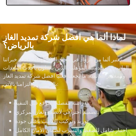
لماذا ألما هي افضل شركة تمديد الغاز
بالرياض؟
تُعتبر ألما من الرواد في مجال الغاز، وذلك بفضل خبراتنا
الواسعة ومهندسينا المؤهلين الذين يعملون بأحدث المعدات
والمعايير العالمية. ما يجعلنا فعليًا افضل شركة تمديد الغاز
بالرياض هو التزامنا بالآتي:
دراسة مفصلة للموقع قبل التنفيذ.
تصميم احترافي لأنظمة الغاز المركزي.
توريد وتركيب الأنابيب بأعلى جودة.
اختبار شامل للضغط والتسرب لضمان الأمان الكامل.