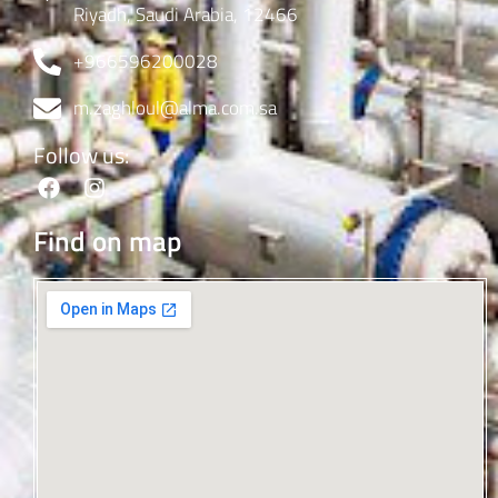
Riyadh, Saudi Arabia, 12466
+966596200028
m.zaghloul@alma.com.sa
Follow us:
Find on map