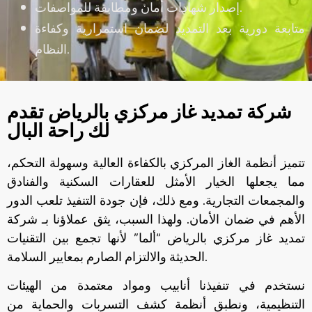
إصدار شهادات أمان ومطابقة للمواصفات.
متابعة دورية بعد التمديد لضمان استمرارية وكفاءة
النظام.
شركة تمديد غاز مركزي بالرياض تقدم
لك راحة البال
تتميز أنظمة الغاز المركزي بالكفاءة العالية وسهولة التحكم،
مما يجعلها الخيار الأمثل للعقارات السكنية والفنادق
والمجمعات التجارية. ومع ذلك، فإن جودة التنفيذ تلعب الدور
الأهم في ضمان الأمان. ولهذا السبب، يثق عملاؤنا بـ شركة
تمديد غاز مركزي بالرياض “ألما” لأنها تجمع بين التقنيات
الحديثة والالتزام الصارم بمعايير السلامة.
نستخدم في تنفيذنا أنابيب ومواد معتمدة من الهيئات
التنظيمية، ونطبق أنظمة كشف التسربات والحماية من