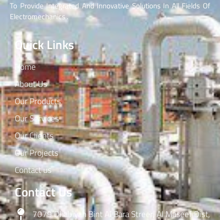
To Provide Integrated And Innovative Solutions In All Fields Of
Electromechanics .
Quick Links
Home
About Us
Our Products
Our Services
Our Clients
Our Projects
Contact us
Contact Us
7079 Dhabiyah Bint Al Bara Streer, Al Maseef Dist,