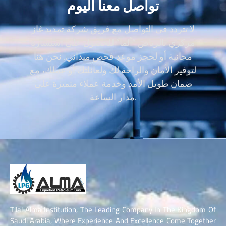
تواصل معنا اليوم
لا تتردد في التواصل مع فريق شركة تمديد غاز
مركزي بالرياض “ألما” للحصول على استشارة
مجانية أو لحجز موعد فحص ميداني. نحن هنا
لتوفير الأمان والراحة لك ولعائلتك أو عملك، مع
ضمان طويل الأمد وخدمة عملاء متميزة على
مدار الساعة.
Tilal Alma Institution, The Leading Company In The Kingdom Of
Saudi Arabia, Where Experience And Excellence Come Together