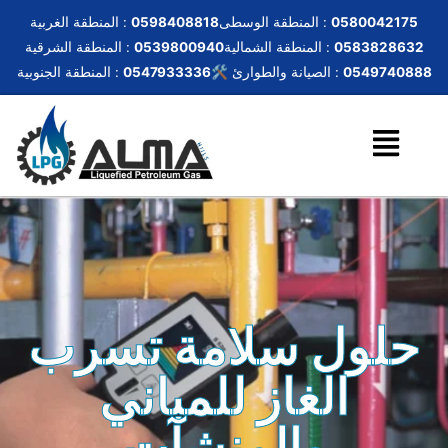
0580042175
المنطقة الوسطى :
0598408818
المنطقة الغربية :
0583828632
المنطقة الشمالية :
0539800940
المنطقة الشرقية :
0549740888
🛠️ الصيانة والطوارئ :
0547933336
المنطقة الجنوبية :
حلول سلامة تسرب
الغاز للمباني
والمنشآت