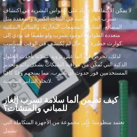
لا يمكن الاكتفاء بالاعتماد على الحواس البشرية في اكتشاف
تسرب الغاز، خاصة في البيئات الكبيرة والمعقدة مثل
المصانع، الفنادق، المجمعات التجارية، والمباني السكنية
متعددة الطوابق. فوجود تسرب ولو طفيفًا قد يؤدي إلى
كوارث خطيرة في حال لم يُكتشف في الوقت المناسب.
لذلك، نحرص في ألما على تزويد عملائنا بأحدث الحلول
الذكية التي تُمكّن من مراقبة الشبكات بشكل دائم وتحذير
المستخدمين فور حدوث أي تسرب، مما يمنحهم وقتًا كافيًا
لاتخاذ التدابير المناسبة.
كيف تضمن ألما سلامة تسرب الغاز
للمباني والمنشآت؟
تعتمد منظومتنا على مجموعة من الأجهزة المتكاملة التي
تشمل: