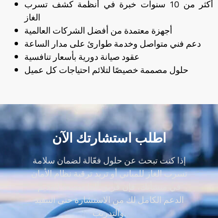
أكثر من 10 سنوات خبرة في أنظمة كشف تسرب
الغاز
أجهزة معتمدة من أفضل الشركات العالمية
دعم فني متواصل وخدمة طوارئ على مدار الساعة
عقود صيانة دورية بأسعار تنافسية
حلول مصممة خصيصًا لتلائم احتياجات كل عميل
اطلب استشارتك الآن
إذا كنت تبحث عن حلول فعّالة لضمان سلامة
تسرب الغاز للمباني أو تريد ترقية نظام الأمان
في منشأتك، فإن فريق ألما مستعد لتقديم
الدعم الكامل لك من الاستشارة حتى التنفيذ
والتدريب.