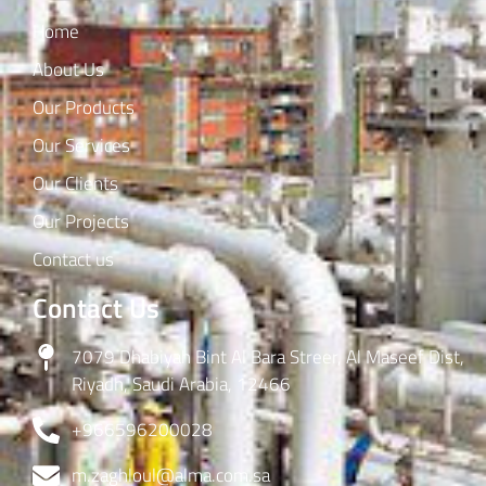
Home
About Us
Our Products
Our Services
Our Clients
Our Projects
Contact us
Contact Us
7079 Dhabiyah Bint Al Bara Streer, Al Maseef Dist,
Riyadh, Saudi Arabia, 12466
+966596200028
m.zaghloul@alma.com.sa