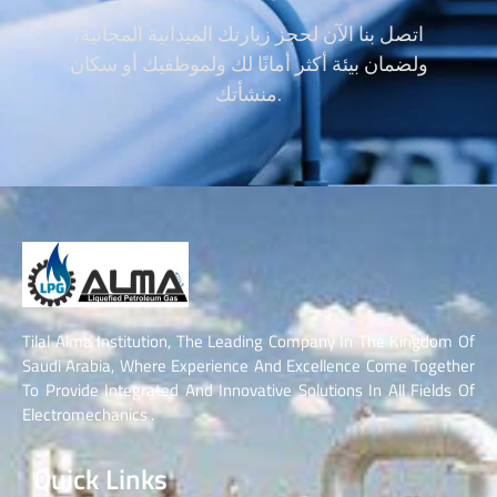
اتصل بنا الآن لحجز زيارتك الميدانية المجانية،
ولضمان بيئة أكثر أمانًا لك ولموظفيك أو سكان
منشأتك.
Tilal Alma Institution, The Leading Company In The Kingdom Of
Saudi Arabia, Where Experience And Excellence Come Together
To Provide Integrated And Innovative Solutions In All Fields Of
Electromechanics .
Quick Links