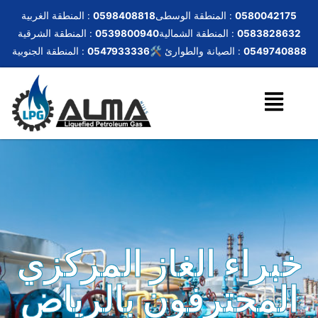
0580042175
المنطقة الوسطى :
0598408818
المنطقة الغربية :
0583828632
المنطقة الشمالية :
0539800940
المنطقة الشرقية :
0549740888
🛠️ الصيانة والطوارئ :
0547933336
المنطقة الجنوبية :
خبراء الغاز المركزي
المحترفون بالرياض