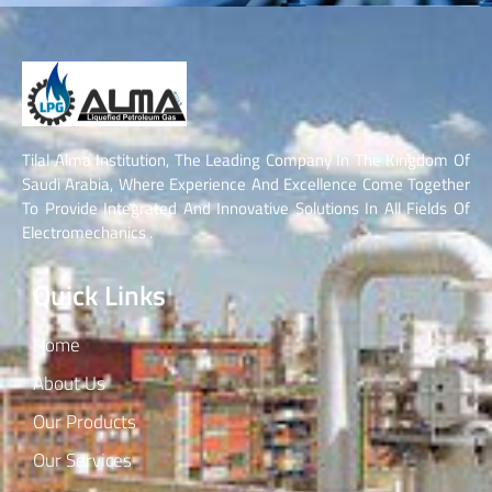
Tilal Alma Institution, The Leading Company In The Kingdom Of
Saudi Arabia, Where Experience And Excellence Come Together
To Provide Integrated And Innovative Solutions In All Fields Of
Electromechanics .
Quick Links
Home
About Us
Our Products
Our Services