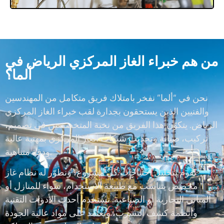
من هم خبراء الغاز المركزي الرياض في
ألما؟
نحن في “ألما” نفخر بامتلاك فريق متكامل من المهندسين
والفنيين الذين يستحقون بجدارة لقب خبراء الغاز المركزي
الرياض. يتكوّن هذا الفريق من نخبة المتخصصين في تصميم،
تركيب، صيانة وتحديث شبكات الغاز المركزي بمهنية عالية
ودقة متناهية.
نقوم بتحليل احتياجات كل مشروع، ونطوّر له نظام غاز
مخصص يتناسب مع طبيعة الاستخدام، سواء للمنازل أو
المباني التجارية أو الصناعية. نستخدم أحدث الأدوات التقنية
وأنظمة كشف التسرب، ونعتمد على مواد عالية الجودة