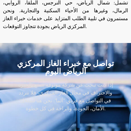
تشمل: شمال الرياض، حي النرجس، الملقا، الروابي،
الرمال، وغيرها من الأحياء السكنية والتجارية. ونحن
مستمرون في تلبية الطلب المتزايد على خدمات خبراء الغاز
المركزي الرياض بجودة تتجاوز التوقعات.
تواصل مع خبراء الغاز المركزي
الرياض اليوم
إذا كنت تبحث عن شركة موثوقة تتمتع بالخبرة
والاحتراف في مجال الغاز المركزي، فلا تتردد
في التواصل مع فريق “ألما”. نحن هنا لنمنحك
الأمان، الجودة، والراحة في كل خطوة.