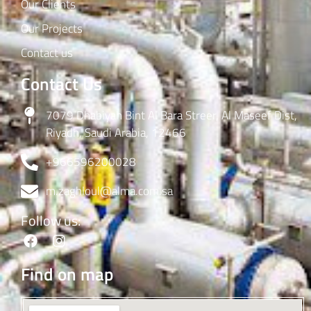
Our Clients
Our Projects
Contact us
Contact Us
7079 Dhabiyah Bint Al Bara Streer, Al Maseef Dist,
Riyadh, Saudi Arabia, 12466
+966596200028
m.zaghloul@alma.com.sa
Follow us:
Find on map